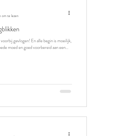
n om te lezen
gblikken
oorbij gevlogen! En alle begin is moeilijk,
goede moed en goed voorbereid aan een...