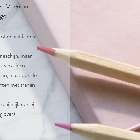
-Vriendin-
ige
est en dat is meer
neschijn, maar
a verzuipen.
onen, maar ook de
nten met tranen
).
schijnlijk ook bij
ig over)