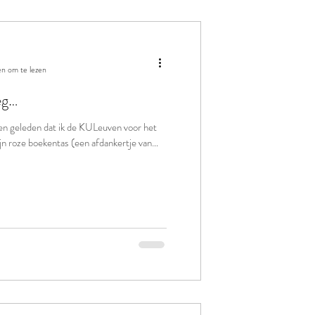
en om te lezen
eg…
en geleden dat ik de KULeuven voor het
jn roze boekentas (een afdankertje van