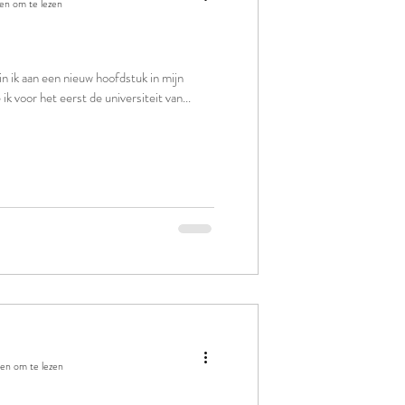
en om te lezen
in ik aan een nieuw hoofdstuk in mijn
ik voor het eerst de universiteit van...
en om te lezen