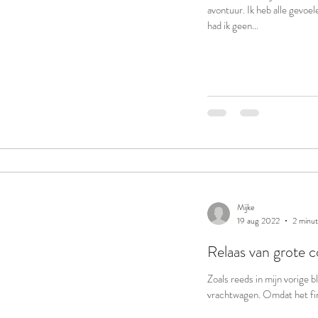
avontuur. Ik heb alle gevoe
had ik geen...
Mijke
19 aug 2022
2 minut
Relaas van grote c
Zoals reeds in mijn vorige b
vrachtwagen. Omdat het fin