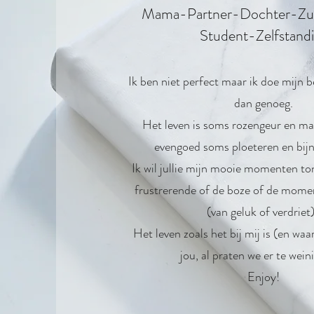
Mama-Partner-Dochter-Zus
Student-Zelfstand
Ik ben niet perfect maar ik doe mijn b
dan genoeg.
Het leven is soms rozengeur en ma
evengoed soms ploeteren en bijn
Ik wil jullie mijn mooie momenten t
frustrerende of de boze of de mome
(van geluk of verdriet
Het leven zoals het bij mij is (en waar
jou, al praten we er te wein
Enjoy!