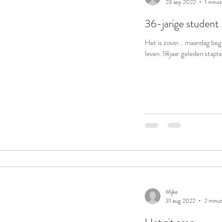
23 sep 2022
1 minut
36-jarige student
Het is zover... maandag beg
leven. 18jaar geleden stapte 
Mijke
31 aug 2022
2 minut