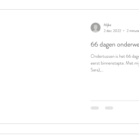
Mijke
2 dec 2022
2 minut
66 dagen onderw
Ondertussen is het 66 dag
eerst binnenstapte. Met mi
Sara),...