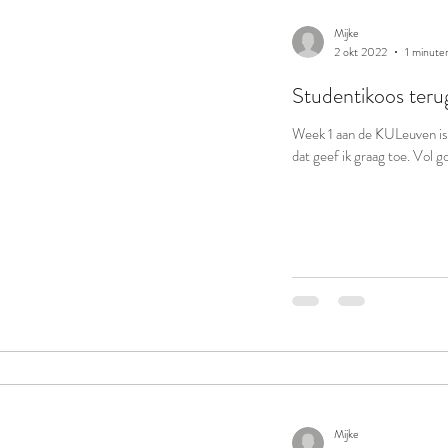
Mijke
2 okt 2022
1 minute
Studentikoos teru
Week 1 aan de KULeuven is v
dat geef ik graag toe. Vol 
Mijke