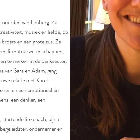
t noorden van Limburg. Ze
reativiteit, muziek en liefde, op
 broers en een grote zus. Ze
-en literatuurwetenschappen,
gon te werken in de banksector.
a van Sara en Adam, ging
euwe relatie met Karel.
tenen en een emotioneel en
mens, een denker, een
 startende life coach, bijna
begeleidster, ondernemer en