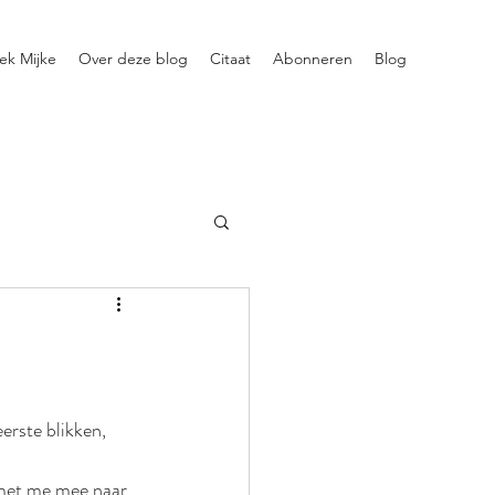
ek Mijke
Over deze blog
Citaat
Abonneren
Blog
erste blikken, 
 met me mee naar 