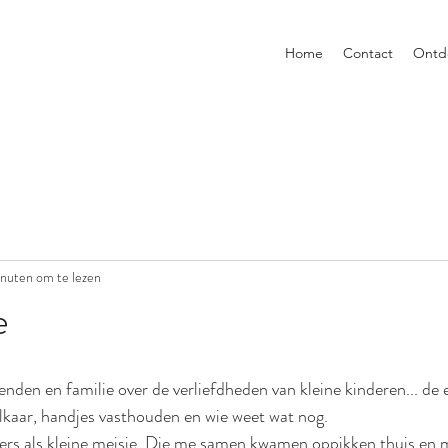
Home
Contact
Ontd
inuten om te lezen
e
ienden en familie over de verliefdheden van kleine kinderen... de e
 elkaar, handjes vasthouden en wie weet wat nog.
ders als kleine meisje. Die me samen kwamen oppikken thuis en