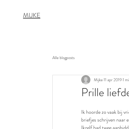
MIJKE
Alle blogposts
Mijke
11 apr 2019
1 m
Prille liefd
Ik hoorde zo vaak bij vr
briefjes schrijven naar
Ikzelf had twee aanbid