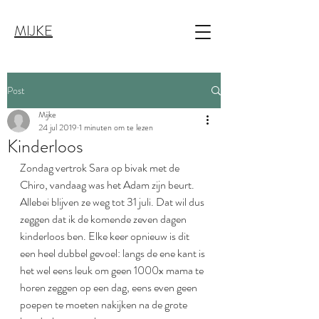
MIJKE
Post
Mijke
24 jul 2019
1 minuten om te lezen
Kinderloos
Zondag vertrok Sara op bivak met de 
Chiro, vandaag was het Adam zijn beurt.
Allebei blijven ze weg tot 31 juli. Dat wil dus 
zeggen dat ik de komende zeven dagen 
kinderloos ben. Elke keer opnieuw is dit 
een heel dubbel gevoel: langs de ene kant is 
het wel eens leuk om geen 1000x mama te 
horen zeggen op een dag, eens even geen 
poepen te moeten nakijken na de grote 