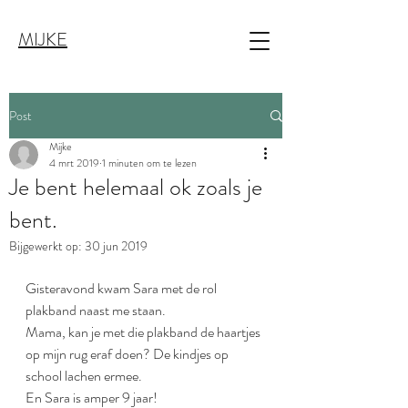
MIJKE
Post
Mijke
4 mrt 2019
1 minuten om te lezen
Je bent helemaal ok zoals je
bent.
Bijgewerkt op:
30 jun 2019
Gisteravond kwam Sara met de rol 
plakband naast me staan.
Mama, kan je met die plakband de haartjes 
op mijn rug eraf doen? De kindjes op 
school lachen ermee.
En Sara is amper 9 jaar!