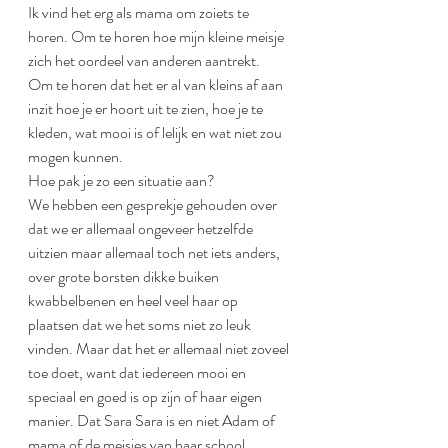
Ik vind het erg als mama om zoiets te 
horen. Om te horen hoe mijn kleine meisje 
zich het oordeel van anderen aantrekt.
Om te horen dat het er al van kleins af aan 
inzit hoe je er hoort uit te zien, hoe je te 
kleden, wat mooi is of lelijk en wat niet zou 
mogen kunnen.
Hoe pak je zo een situatie aan?
We hebben een gesprekje gehouden over 
dat we er allemaal ongeveer hetzelfde 
uitzien maar allemaal toch net iets anders, 
over grote borsten dikke buiken 
kwabbelbenen en heel veel haar op 
plaatsen dat we het soms niet zo leuk 
vinden. Maar dat het er allemaal niet zoveel 
toe doet, want dat iedereen mooi en 
speciaal en goed is op zijn of haar eigen 
manier. Dat Sara Sara is en niet Adam of 
mama of de meisjes van haar school... 