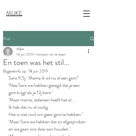
MIJKE
Post
Mijke
14 jun 2019
1 minuten om te lezen
En toen was het stil...
Bijgewerkt op:
18 jun 2019
Sara 9,5j: ‘Mama ik wil nu al een gsm!’
‘Nee Sara we hebben gezegd dat je een 
gsm krijgt als je 12j bent.’
‘Maar mama, iedereen heeft het al...
Ik heb dat nu al nodig.
Het is niet cool om geen gsm te hebben.’
‘Maar Sara we hebben dat zo afgesproken 
en we gaan ons daar aan houden.’