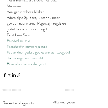
‘Maar mama... dit is echt niet leuk.
Mamaaaa... 
Veel gezucht boze blikken...
Adam bijna 8j: ‘Sara, luister nu maar 
gewoon naar mama. Regels zijn regels en 
geduld is een schone deugd.’
En stil was Sara...
#eindediscussie
#saraheeftnietmeergezeurd
#adamdeongeduldigedieaanmaanttotgedul
d
#deomgekeerdewereld
#kleinekindjeswordengroot
Recente blogposts
Alles weergeven