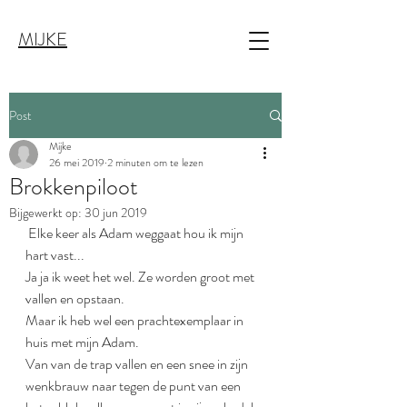
MIJKE
Post
Mijke
26 mei 2019
2 minuten om te lezen
Brokkenpiloot
Bijgewerkt op:
30 jun 2019
 Elke keer als Adam weggaat hou ik mijn 
hart vast...
Ja ja ik weet het wel. Ze worden groot met 
vallen en opstaan.
Maar ik heb wel een prachtexemplaar in 
huis met mijn Adam.
Van van de trap vallen en een snee in zijn 
wenkbrauw naar tegen de punt van een 