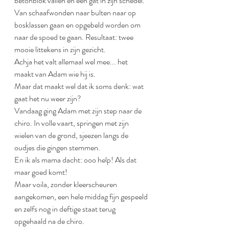
betonblok vallen en een gat in zijn schedel.
Van schaafwonden naar bulten naar op 
bosklassen gaan en opgebeld worden om 
naar de spoed te gaan. Resultaat: twee 
mooie littekens in zijn gezicht.
Achja het valt allemaal wel mee... het 
maakt van Adam wie hij is.
Maar dat maakt wel dat ik soms denk: wat 
gaat het nu weer zijn?
Vandaag ging Adam met zijn step naar de 
chiro. In volle vaart, springen met zijn 
wielen van de grond, sjeezen langs de 
oudjes die gingen stemmen. 
En ik als mama dacht: ooo help! Als dat 
maar goed komt!
Maar voila, zonder kleerscheuren 
aangekomen, een hele middag fijn gespeeld 
en zelfs nog in deftige staat terug 
opgehaald na de chiro.