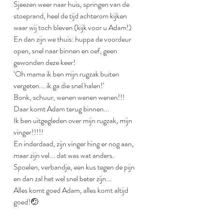
Sjeezen weer naar huis, springen van de 
stoeprand, heel de tijd achterom kijken 
waar wij toch bleven (kijk voor u Adam!)
En dan zijn we thuis: huppa de voordeur 
open, snel naar binnen en oef, geen 
gewonden deze keer!
‘Oh mama ik ben mijn rugzak buiten 
vergeten... ik ga die snel halen!’
Bonk, schuur, wenen wenen wenen!!!
Daar komt Adam terug binnen... 
Ik ben uitgegleden over mijn rugzak, mijn 
vinger!!!!!
En inderdaad, zijn vinger hing er nog aan, 
maar zijn vel... dat was wat anders.
Spoelen, verbandje, een kus tegen de pijn 
en dan zal het wel snel beter zijn... 
Alles komt goed Adam, alles komt altijd 
goed!🤕 