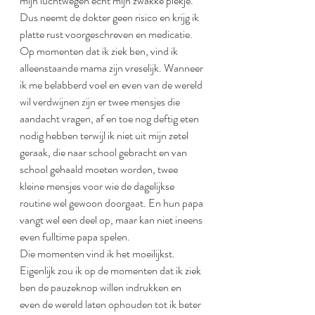
mijn luchtwegen echt mijn zwakke plekje.
Dus neemt de dokter geen risico en krijg ik 
platte rust voorgeschreven en medicatie.
Op momenten dat ik ziek ben, vind ik 
alleenstaande mama zijn vreselijk. Wanneer 
ik me belabberd voel en even van de wereld 
wil verdwijnen zijn er twee mensjes die 
aandacht vragen, af en toe nog deftig eten 
nodig hebben terwijl ik niet uit mijn zetel 
geraak, die naar school gebracht en van 
school gehaald moeten worden, twee 
kleine mensjes voor wie de dagelijkse 
routine wel gewoon doorgaat. En hun papa 
vangt wel een deel op, maar kan niet ineens 
even fulltime papa spelen. 
Die momenten vind ik het moeilijkst.
Eigenlijk zou ik op de momenten dat ik ziek 
ben de pauzeknop willen indrukken en 
even de wereld laten ophouden tot ik beter 