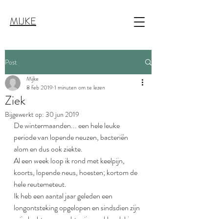
MIJKE
Post
Mijke
8 feb 2019
1 minuten om te lezen
Ziek
Bijgewerkt op:
30 jun 2019
De wintermaanden... een hele leuke 
periode van lopende neuzen, bacteriën 
alom en dus ook ziekte.
Al een week loop ik rond met keelpijn, 
koorts, lopende neus, hoesten; kortom de 
hele reutemeteut.
Ik heb een aantal jaar geleden een 
longontsteking opgelopen en sindsdien zijn 