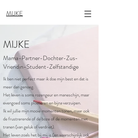
MIJKE
MIJKE
Mama-Partner-Dochter-Zus-
Vriendin-Student-Zelfstandige
Ik ben niet perfect maar ik doe mijn best en dat is
meer dan genoeg.
Het leven is soms rozengeur en maneschijn, maar
evengoed soms ploeteren en bijna verzuipen.
Ik wil jullie mijn mooie momenten tonen, maar ook
de frustrerende of de boze of de momenten met
tranen (van geluk of verdriet).
Het leven zoals het bij mij is (en waarschijnlijk ook