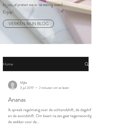
bij jou, al praten we er te weinig over)
Enjoy!
VERKEN MIJN BLOG
Home
Mijke
3 jul 2019
2 minuten om te lezen
Ananas
Ik spreek regelmatig over de ochtendshift, de dagshift
en de avondshift. Om kwart na zes gaat tegenwoordig
de wekker voor de...