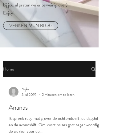
bij jou, al praten we er te weinig over)
Enjoy!
VERKEN MIJN BLOG
Home
Mijke
3 jul 2019
2 minuten om te lezen
Ananas
Ik spreek regelmatig over de ochtendshift, de dagshift
en de avondshift. Om kwart na zes gaat tegenwoordig
de wekker voor de...