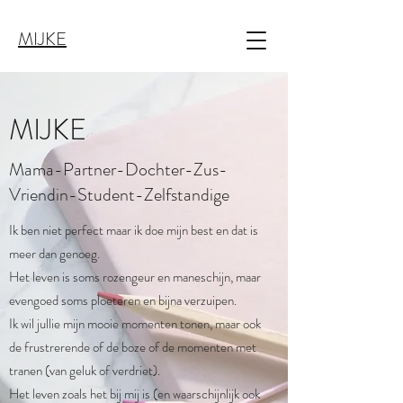
MIJKE
MIJKE
Mama-Partner-Dochter-Zus-
Vriendin-Student-Zelfstandige
Ik ben niet perfect maar ik doe mijn best en dat is
meer dan genoeg.
Het leven is soms rozengeur en maneschijn, maar
evengoed soms ploeteren en bijna verzuipen.
Ik wil jullie mijn mooie momenten tonen, maar ook
de frustrerende of de boze of de momenten met
tranen (van geluk of verdriet).
Het leven zoals het bij mij is (en waarschijnlijk ook