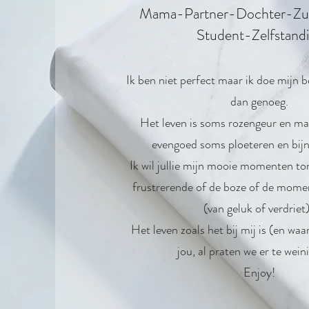
Mama-Partner-Dochter-Zus
Student-Zelfstand
Ik ben niet perfect maar ik doe mijn b
dan genoeg.
Het leven is soms rozengeur en ma
evengoed soms ploeteren en bijn
Ik wil jullie mijn mooie momenten t
frustrerende of de boze of de mome
(van geluk of verdriet
Het leven zoals het bij mij is (en waar
jou, al praten we er te wein
Enjoy!