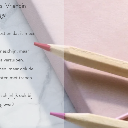
-Vriendin-
ige
est en dat is meer
neschijn, maar
a verzuipen.
onen, maar ook de
nten met tranen
).
schijnlijk ook bij
ig over)