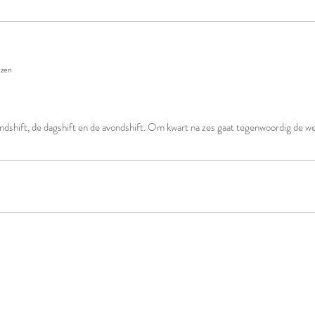
ezen
ndshift, de dagshift en de avondshift. Om kwart na zes gaat tegenwoordig de we